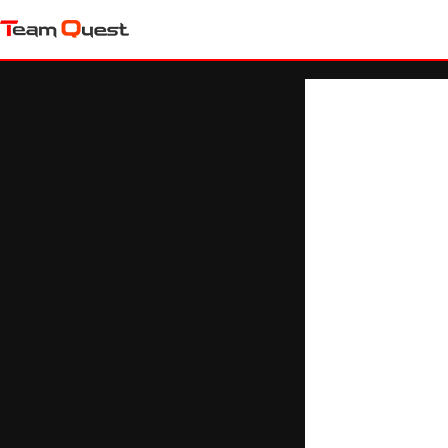
8월 11일(화) 서버점검 안내